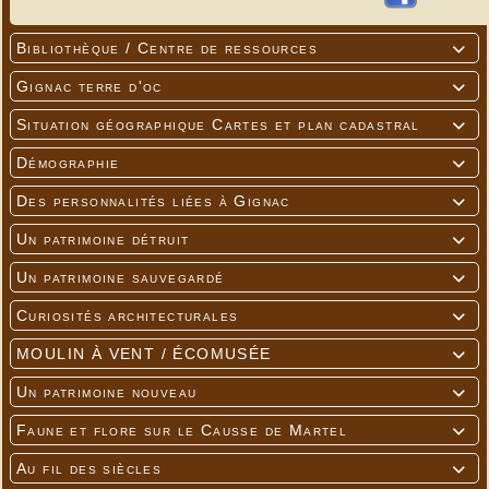
Bibliothèque / Centre de ressources

Gignac terre d'oc

Situation géographique Cartes et plan cadastral

Démographie

Des personnalités liées à Gignac

Un patrimoine détruit

Un patrimoine sauvegardé

Curiosités architecturales

MOULIN À VENT / ÉCOMUSÉE

Un patrimoine nouveau

Faune et flore sur le Causse de Martel

Au fil des siècles
