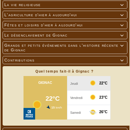
La vie religieuse

L'agriculture d'hier à aujourd'hui

Fêtes et loisirs d'hier à aujourd'hui

Le désenclavement de Gignac

Grands et petits événements dans l'histoire récente

de Gignac
Contributions

Quel temps fait-il à Gignac ?