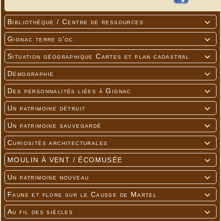
Bibliothèque / Centre de ressources

Gignac terre d'oc

Situation géographique Cartes et plan cadastral

Démographie

Des personnalités liées à Gignac

Un patrimoine détruit

Un patrimoine sauvegardé

Curiosités architecturales

MOULIN À VENT / ÉCOMUSÉE

Un patrimoine nouveau

Faune et flore sur le Causse de Martel

Au fil des siècles
