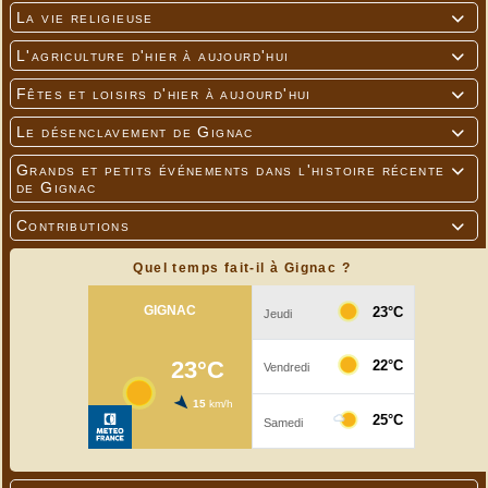
La vie religieuse

L'agriculture d'hier à aujourd'hui

Fêtes et loisirs d'hier à aujourd'hui

Le désenclavement de Gignac

Grands et petits événements dans l'histoire récente

de Gignac
Contributions

Quel temps fait-il à Gignac ?