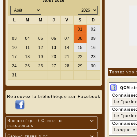
Testez vos 
QCM si
Connaissez
Retrouvez la bibliothèque sur Facebook
Le "parle
Connaissez
Le "parle
Bibliothèque / Centre de

Connaissez
ressources
Langue et 
Gignac terre d'oc
