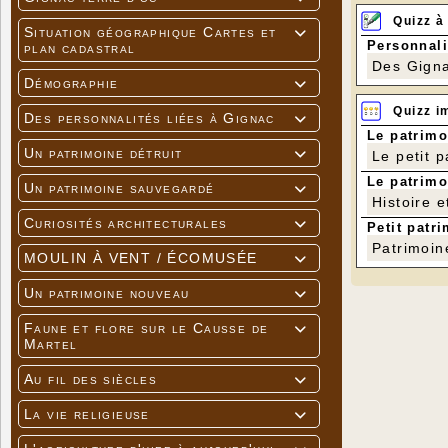
Quizz à
Situation géographique Cartes et

Personnali
plan cadastral
Des Gigna
Démographie

Quizz i
Des personnalités liées à Gignac

Le patrimo
Un patrimoine détruit

Le petit 
Le patrimo
Un patrimoine sauvegardé

Histoire e
Curiosités architecturales

Petit patri
Patrimoin
MOULIN À VENT / ÉCOMUSÉE

Un patrimoine nouveau

Faune et flore sur le Causse de

Martel
Au fil des siècles

La vie religieuse
