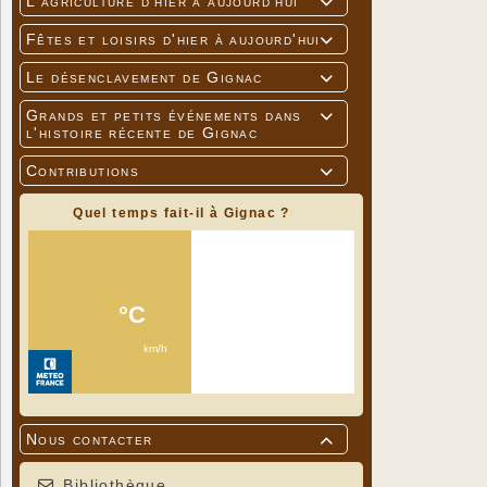
L'agriculture d'hier à aujourd'hui

Fêtes et loisirs d'hier à aujourd'hui

Le désenclavement de Gignac

Grands et petits événements dans

l'histoire récente de Gignac
Contributions

Quel temps fait-il à Gignac ?
Nous contacter

Bibliothèque