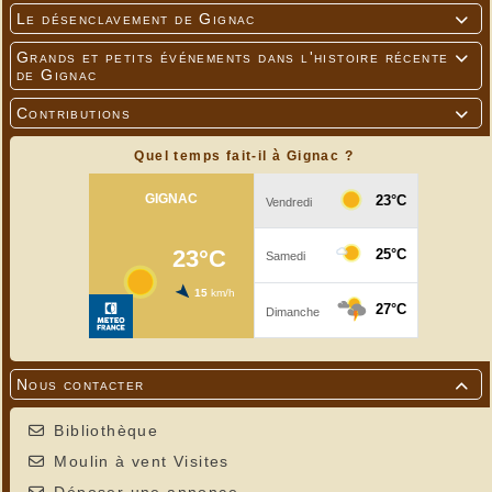
Le désenclavement de Gignac

Grands et petits événements dans l'histoire récente

de Gignac
Contributions

Quel temps fait-il à Gignac ?
Nous contacter

Bibliothèque
Moulin à vent Visites