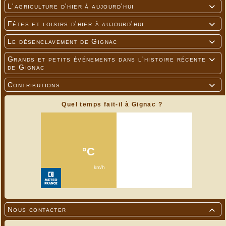
L'agriculture d'hier à aujourd'hui

Fêtes et loisirs d'hier à aujourd'hui

Le désenclavement de Gignac

Grands et petits événements dans l'histoire récente

de Gignac
Contributions

Quel temps fait-il à Gignac ?
Nous contacter
