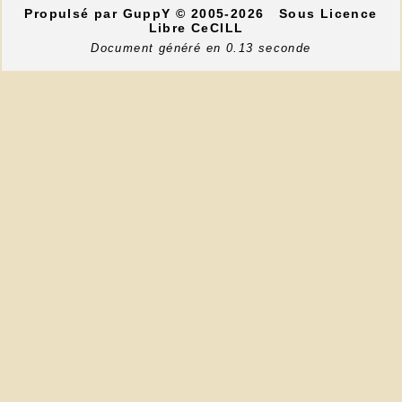
Propulsé par GuppY
© 2005-2026
Sous Licence
Libre CeCILL
Document généré en 0.13 seconde