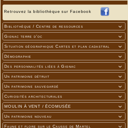
Retrouvez la bibliothèque sur Facebook
Bibliothèque / Centre de ressources

Gignac terre d'oc

Situation géographique Cartes et plan cadastral

Démographie

Des personnalités liées à Gignac

Un patrimoine détruit

Un patrimoine sauvegardé

Curiosités architecturales

MOULIN À VENT / ÉCOMUSÉE

Un patrimoine nouveau

Faune et flore sur le Causse de Martel
