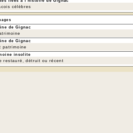
tés liées à l'histoire de Gignac
cois célèbres
mages
ine de Gignac
patrimoine
ine de Gignac
t patrimoine
moine insolite
e restauré, détruit ou récent