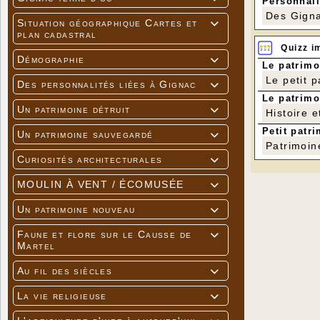
Personnali
Des Gigna
Situation géographique Cartes et

plan cadastral
Quizz i
Démographie

Le patrimo
Le petit 
Des personnalités liées à Gignac

Le patrimo
Un patrimoine détruit

Histoire e
Petit patri
Un patrimoine sauvegardé

Patrimoin
Curiosités architecturales

MOULIN À VENT / ÉCOMUSÉE

Un patrimoine nouveau

Faune et flore sur le Causse de

Martel
Au fil des siècles

La vie religieuse
