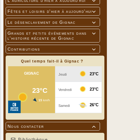
L'agriculture d'hier à aujourd'hui

Fêtes et loisirs d'hier à aujourd'hui

Le désenclavement de Gignac

Grands et petits événements dans

l'histoire récente de Gignac
Contributions

Quel temps fait-il à Gignac ?
Nous contacter

Bibliothèque