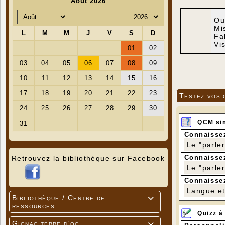
Ou
Mi
Fa
Vi
Testez vos 
QCM si
Connaissez
Le "parle
Connaissez
Retrouvez la bibliothèque sur Facebook
Le "parle
Connaissez
Langue et 
Bibliothèque / Centre de

ressources
Quizz à
Gignac terre d'oc
