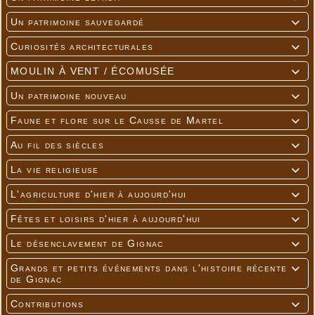
Un patrimoine sauvegardé

Curiosités architecturales

MOULIN À VENT / ÉCOMUSÉE

Un patrimoine nouveau

Faune et flore sur le Causse de Martel

Au fil des siècles

La vie religieuse

L'agriculture d'hier à aujourd'hui

Fêtes et loisirs d'hier à aujourd'hui

Le désenclavement de Gignac

Grands et petits événements dans l'histoire récente

de Gignac
Contributions
