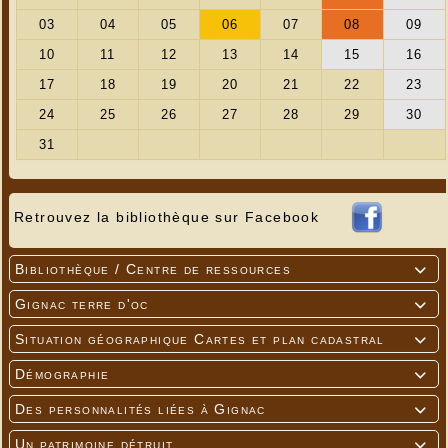
Retrouvez la bibliothèque sur Facebook
Bibliothèque / Centre de ressources

Gignac terre d'oc

Situation géographique Cartes et plan cadastral

Démographie

Des personnalités liées à Gignac

Un patrimoine détruit
