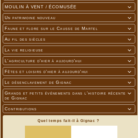
MOULIN À VENT / ÉCOMUSÉE

Un patrimoine nouveau

Faune et flore sur le Causse de Martel

Au fil des siècles

La vie religieuse

L'agriculture d'hier à aujourd'hui

Fêtes et loisirs d'hier à aujourd'hui

Le désenclavement de Gignac

Grands et petits événements dans l'histoire récente

de Gignac
Contributions

Quel temps fait-il à Gignac ?