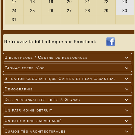
Retrouvez la bibliothèque sur Facebook
Bibliothèque / Centre de ressources

Gignac terre d'oc

Situation géographique Cartes et plan cadastral

Démographie

Des personnalités liées à Gignac

Un patrimoine détruit

Un patrimoine sauvegardé

Curiosités architecturales
