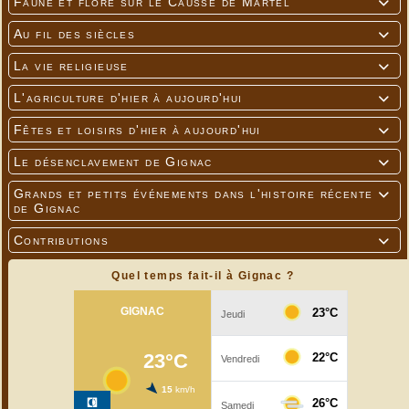
Faune et flore sur le Causse de Martel

Au fil des siècles

La vie religieuse

L'agriculture d'hier à aujourd'hui

Fêtes et loisirs d'hier à aujourd'hui

Le désenclavement de Gignac

Grands et petits événements dans l'histoire récente

de Gignac
Contributions

Quel temps fait-il à Gignac ?