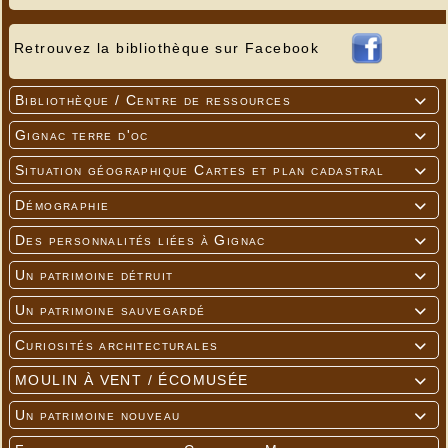
Retrouvez la bibliothèque sur Facebook
Bibliothèque / Centre de ressources

Gignac terre d'oc

Situation géographique Cartes et plan cadastral

Démographie

Des personnalités liées à Gignac

Un patrimoine détruit

Un patrimoine sauvegardé

Curiosités architecturales

MOULIN À VENT / ÉCOMUSÉE

Un patrimoine nouveau
