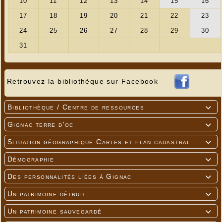
Retrouvez la bibliothèque sur Facebook
Bibliothèque / Centre de ressources

Gignac terre d'oc

Situation géographique Cartes et plan cadastral

Démographie

Des personnalités liées à Gignac

Un patrimoine détruit

Un patrimoine sauvegardé
