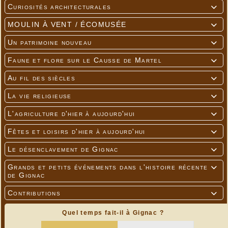
Curiosités architecturales

MOULIN À VENT / ÉCOMUSÉE

Un patrimoine nouveau

Faune et flore sur le Causse de Martel

Au fil des siècles

La vie religieuse

L'agriculture d'hier à aujourd'hui

Fêtes et loisirs d'hier à aujourd'hui

Le désenclavement de Gignac

Grands et petits événements dans l'histoire récente

de Gignac
Contributions

Quel temps fait-il à Gignac ?