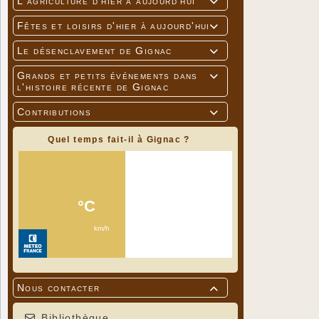
L'agriculture d'hier à aujourd'hui

Fêtes et loisirs d'hier à aujourd'hui

Le désenclavement de Gignac

Grands et petits événements dans

l'histoire récente de Gignac
Contributions

Quel temps fait-il à Gignac ?
Nous contacter

Bibliothèque