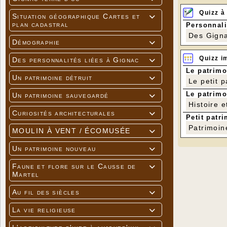
Quizz à
Situation géographique Cartes et

plan cadastral
Personnali
Des Gigna
Démographie

Quizz i
Des personnalités liées à Gignac

Le patrimo
Un patrimoine détruit

Le petit 
Le patrimo
Un patrimoine sauvegardé

Histoire e
Curiosités architecturales

Petit patri
Patrimoin
MOULIN À VENT / ÉCOMUSÉE

Un patrimoine nouveau

Faune et flore sur le Causse de

Martel
Au fil des siècles

La vie religieuse
