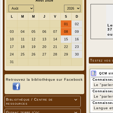
Le
37
ou
Testez vos 
QCM si
Retrouvez la bibliothèque sur Facebook
Connaissez
Le "parle
Connaissez
Le "parle
Bibliothèque / Centre de

Connaissez
ressources
Langue et 
Gignac terre d'oc
