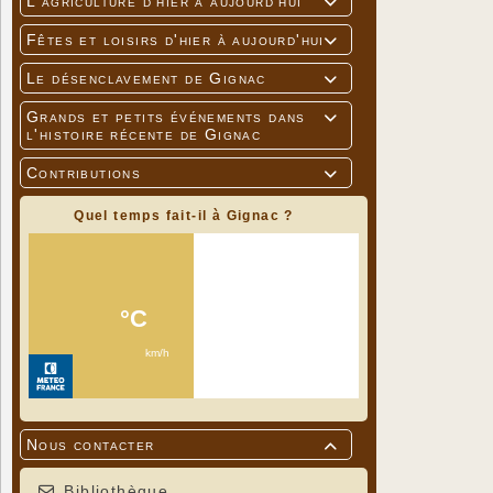
L'agriculture d'hier à aujourd'hui

Fêtes et loisirs d'hier à aujourd'hui

Le désenclavement de Gignac

Grands et petits événements dans

l'histoire récente de Gignac
Contributions

Quel temps fait-il à Gignac ?
Nous contacter

Bibliothèque