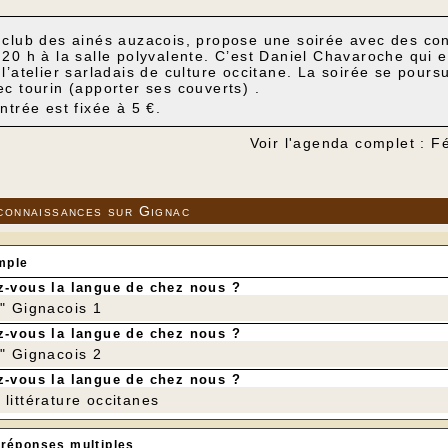
 club des ainés auzacois, propose une soirée avec des cont
 20 h à la salle polyvalente. C’est Daniel Chavaroche qui e
 l’atelier sarladais de culture occitane. La soirée se pour
ec tourin (apporter ses couverts) .
entrée est fixée à 5 €.
Voir l'agenda complet : F
connaissances sur Gignac
mple
-vous la langue de chez nous ?
r" Gignacois 1
-vous la langue de chez nous ?
r" Gignacois 2
-vous la langue de chez nous ?
littérature occitanes
 réponses multiples