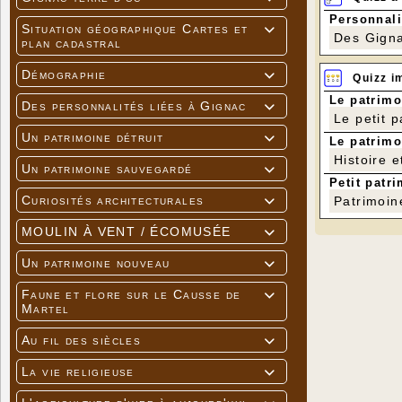
Personnali
Situation géographique Cartes et

Des Gigna
plan cadastral
Démographie

Quizz i
Le patrimo
Des personnalités liées à Gignac

Le petit 
Un patrimoine détruit

Le patrimo
Histoire e
Un patrimoine sauvegardé

Petit patri
Curiosités architecturales
Patrimoin

MOULIN À VENT / ÉCOMUSÉE

Un patrimoine nouveau

Faune et flore sur le Causse de

Martel
Au fil des siècles

La vie religieuse
