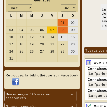
Le
de
de
av
L’
Testez vos 
QCM si
Connaissez
Le "parle
Retrouvez la bibliothèque sur Facebook
Connaissez
Le "parle
Connaissez
Bibliothèque / Centre de

Langue et 
ressources
Gignac terre d'oc
Quizz à
