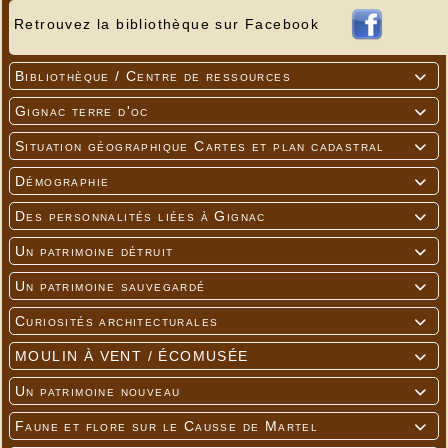
Retrouvez la bibliothèque sur Facebook
Bibliothèque / Centre de ressources

Gignac terre d'oc

Situation géographique Cartes et plan cadastral

Démographie

Des personnalités liées à Gignac

Un patrimoine détruit

Un patrimoine sauvegardé

Curiosités architecturales

MOULIN À VENT / ÉCOMUSÉE

Un patrimoine nouveau

Faune et flore sur le Causse de Martel
