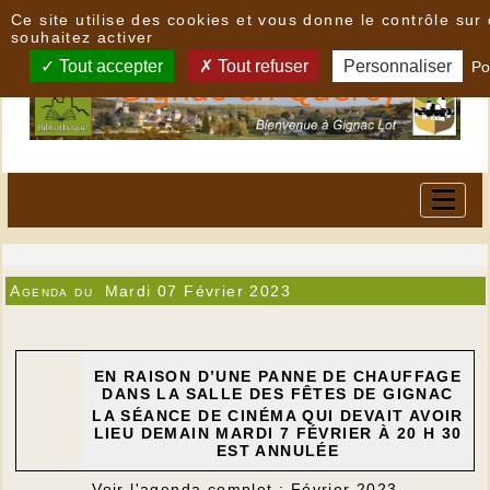
Panneau de gestion des cookies
Ce site utilise des cookies et vous donne le contrôle su
souhaitez activer
Tout accepter
Tout refuser
Personnaliser
Po
Agenda du
Mardi 07 Février 2023
EN RAISON D’UNE PANNE DE CHAUFFAGE
DANS
LA SALLE DES F
Ê
TES DE GIGNAC
LA S
É
ANCE DE CIN
É
MA QUI DEVAIT AVOIR
LIEU
DEMAIN MARDI 7 F
É
VRIER
À
20 H 30
EST ANNUL
É
E
Voir l'agenda complet : Février 2023