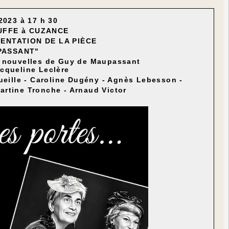
023 à 17 h 30
RUFFE
à
CUZANCE
SENTATION DE LA PI
È
CE
PASSANT"
 6 nouvelles de Guy de Maupassant
acqueline Leclère
Cueille - Caroline Dugény - Agnès Lebesson -
Martine Tronche - Arnaud Victor