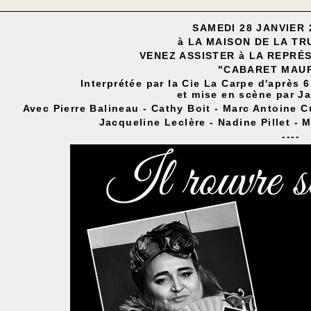
SAMEDI 28 JANVIER 2
à
LA MAISON DE LA T
VENEZ ASSISTER
à
LA REPR
É
"CABARET MAU
Interprétée par la Cie La Carpe d'après
et mise en scène par J
Avec Pierre Balineau - Cathy Boit - Marc Antoine 
Jacqueline Leclère - Nadine Pillet - 
----