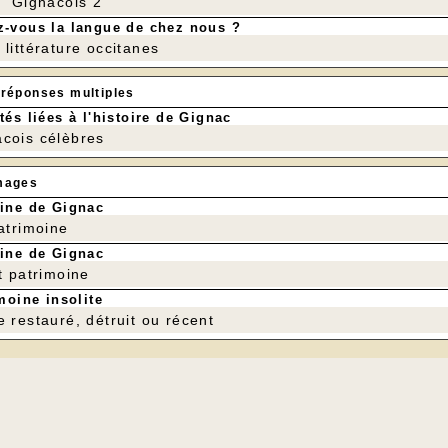
r" Gignacois 2
-vous la langue de chez nous ?
littérature occitanes
 réponses multiples
tés liées à l'histoire de Gignac
cois célèbres
mages
ine de Gignac
patrimoine
ine de Gignac
t patrimoine
moine insolite
e restauré, détruit ou récent