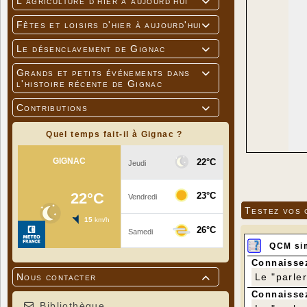
L'agriculture d'hier à aujourd'hui

Fêtes et loisirs d'hier à aujourd'hui

Le désenclavement de Gignac

Grands et petits événements dans

l'histoire récente de Gignac
Contributions

Quel temps fait-il à Gignac ?
Testez vos 
QCM si
Connaissez
Le "parle
Nous contacter

Connaissez
Bibliothèque