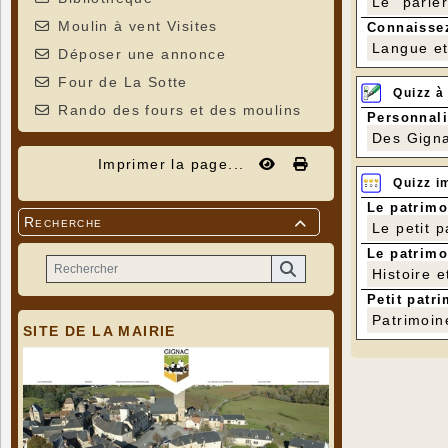
Le "parle
Moulin à vent Visites
Connaissez
Langue et 
Déposer une annonce
Four de La Sotte
Quizz à
Rando des fours et des moulins
Personnali
Des Gigna
Imprimer la page...
Quizz i
Le patrimo
Recherche

Le petit 
Le patrimo
Histoire e
Petit patri
Patrimoin
SITE DE LA MAIRIE