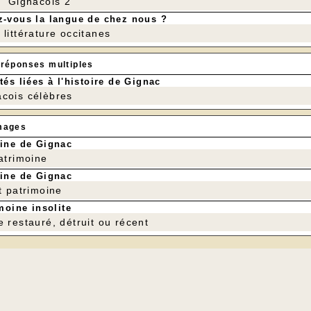
r" Gignacois 2
-vous la langue de chez nous ?
littérature occitanes
 réponses multiples
tés liées à l'histoire de Gignac
cois célèbres
mages
ine de Gignac
patrimoine
ine de Gignac
t patrimoine
moine insolite
e restauré, détruit ou récent