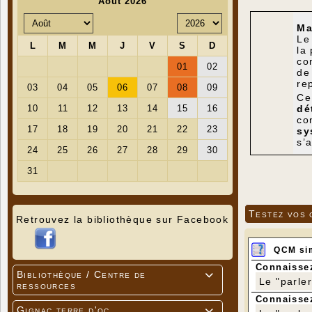
Ma
Le
la
co
de
re
Ce
dé
co
sy
s’
Testez vos 
Retrouvez la bibliothèque sur Facebook
QCM si
Connaissez
Bibliothèque / Centre de

Le "parle
ressources
Connaissez
Gignac terre d'oc
