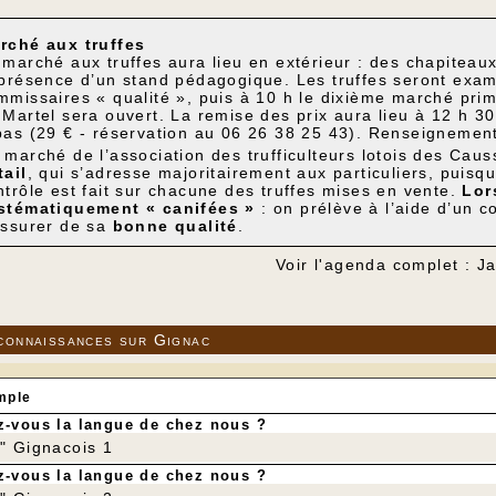
rché aux truffes
 marché aux truffes aura lieu en extérieur : des chapiteaux
 présence d’un stand pédagogique. Les truffes seront exam
mmissaires « qualité », puis à 10 h le dixième marché prim
 Martel sera ouvert. La remise des prix aura lieu à 12 h 30,
pas (29 € - réservation au 06 26 38 25 43). Renseignemen
 marché de l’association des trufficulteurs lotois des Cau
tail
, qui s’adresse majoritairement aux particuliers, puisqu
ntrôle est fait sur chacune des truffes mises en vente.
Lor
stématiquement « canifées »
: on prélève à l’aide d’un co
assurer de sa
bonne qualité
.
Voir l'agenda complet : J
connaissances sur Gignac
mple
-vous la langue de chez nous ?
r" Gignacois 1
-vous la langue de chez nous ?