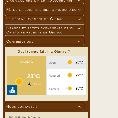
L'agriculture d'hier à aujourd'hui

Fêtes et loisirs d'hier à aujourd'hui

Le désenclavement de Gignac

Grands et petits événements dans

l'histoire récente de Gignac
Contributions

Quel temps fait-il à Gignac ?
Nous contacter

Bibliothèque