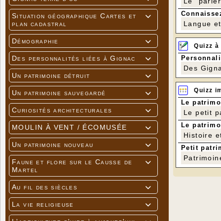
Le "parle
Connaissez
Situation géographique Cartes et

Langue et 
plan cadastral
Démographie

Quizz à
Personnali
Des personnalités liées à Gignac

Des Gigna
Un patrimoine détruit

Quizz i
Un patrimoine sauvegardé

Le patrimo
Curiosités architecturales

Le petit 
Le patrimo
MOULIN À VENT / ÉCOMUSÉE

Histoire e
Un patrimoine nouveau

Petit patri
Patrimoin
Faune et flore sur le Causse de

Martel
Au fil des siècles

La vie religieuse
