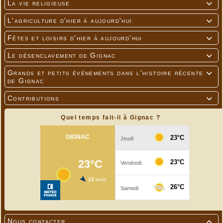
La vie religieuse

L'agriculture d'hier à aujourd'hui

Fêtes et loisirs d'hier à aujourd'hui

Le désenclavement de Gignac

Grands et petits événements dans l'histoire récente

de Gignac
Contributions

Quel temps fait-il à Gignac ?
Nous contacter
