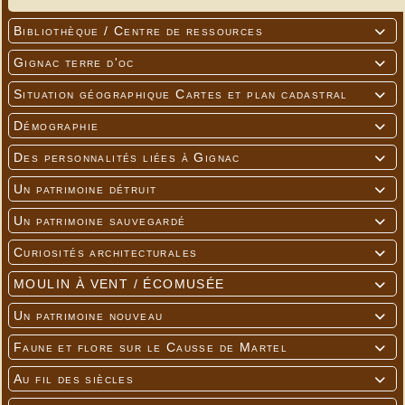
Bibliothèque / Centre de ressources

Gignac terre d'oc

Situation géographique Cartes et plan cadastral

Démographie

Des personnalités liées à Gignac

Un patrimoine détruit

Un patrimoine sauvegardé

Curiosités architecturales

MOULIN À VENT / ÉCOMUSÉE

Un patrimoine nouveau

Faune et flore sur le Causse de Martel

Au fil des siècles
