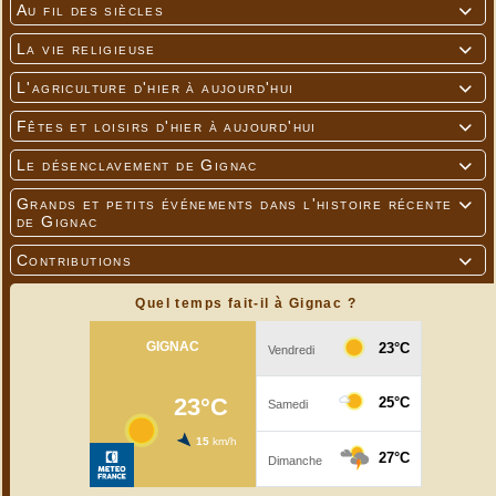
Au fil des siècles

La vie religieuse

L'agriculture d'hier à aujourd'hui

Fêtes et loisirs d'hier à aujourd'hui

Le désenclavement de Gignac

Grands et petits événements dans l'histoire récente

de Gignac
Contributions

Quel temps fait-il à Gignac ?