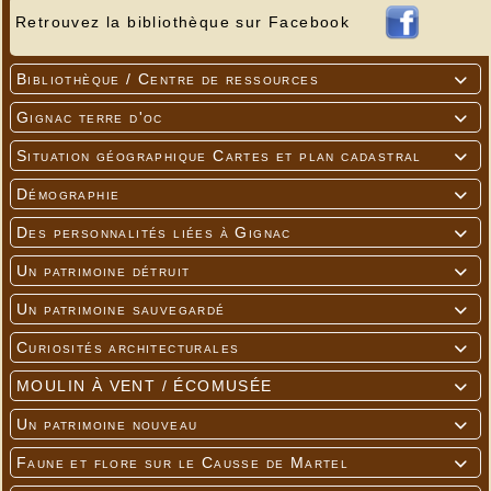
Retrouvez la bibliothèque sur Facebook
Bibliothèque / Centre de ressources

Gignac terre d'oc

Situation géographique Cartes et plan cadastral

Démographie

Des personnalités liées à Gignac

Un patrimoine détruit

Un patrimoine sauvegardé

Curiosités architecturales

MOULIN À VENT / ÉCOMUSÉE

Un patrimoine nouveau

Faune et flore sur le Causse de Martel
