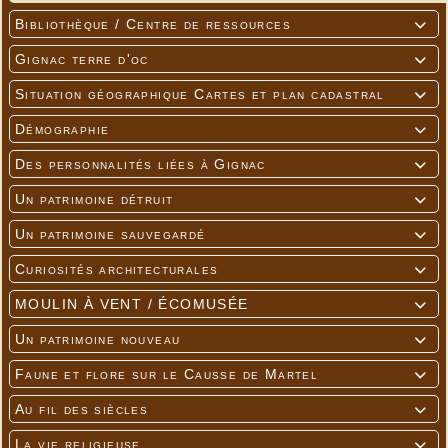
Bibliothèque / Centre de ressources

Gignac terre d'oc

Situation géographique Cartes et plan cadastral

Démographie

Des personnalités liées à Gignac

Un patrimoine détruit

Un patrimoine sauvegardé

Curiosités architecturales

MOULIN À VENT / ÉCOMUSÉE

Un patrimoine nouveau

Faune et flore sur le Causse de Martel

Au fil des siècles

La vie religieuse
