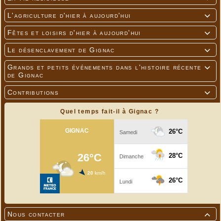
L'agriculture d'hier à aujourd'hui

Fêtes et loisirs d'hier à aujourd'hui

Le désenclavement de Gignac

Grands et petits événements dans l'histoire récente

de Gignac
Contributions

Quel temps fait-il à Gignac ?
Nous contacter
