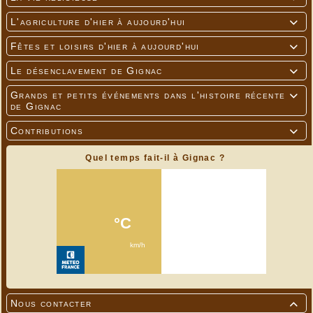
L'agriculture d'hier à aujourd'hui

Fêtes et loisirs d'hier à aujourd'hui

Le désenclavement de Gignac

Grands et petits événements dans l'histoire récente

de Gignac
Contributions

Quel temps fait-il à Gignac ?
Nous contacter
