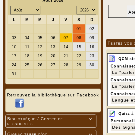
At
Testez vos 
QCM si
Connaissez
Le "parle
Connaissez
Le "parle
Connaissez
Retrouvez la bibliothèque sur Facebook
Langue et 
Quizz à
Bibliothèque / Centre de

Personnali
ressources
Des Gigna
Gignac terre d'oc
