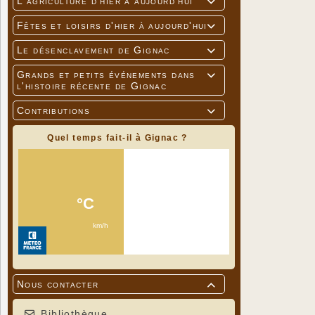
L'agriculture d'hier à aujourd'hui

Fêtes et loisirs d'hier à aujourd'hui

Le désenclavement de Gignac

Grands et petits événements dans

l'histoire récente de Gignac
Contributions

Quel temps fait-il à Gignac ?
Nous contacter

Bibliothèque