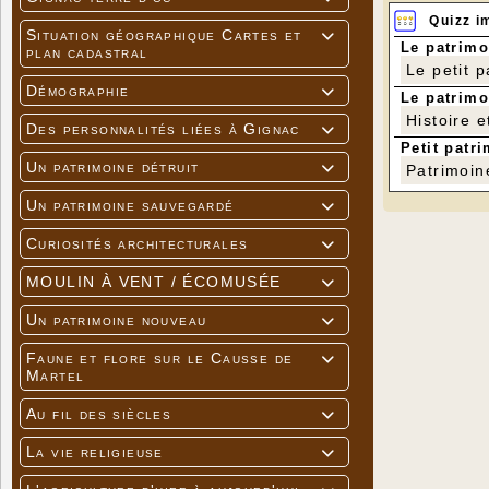
Quizz i
Situation géographique Cartes et

Le patrimo
plan cadastral
Le petit 
Démographie

Le patrimo
Histoire e
Des personnalités liées à Gignac

Petit patri
Un patrimoine détruit

Patrimoin
Un patrimoine sauvegardé

Curiosités architecturales

MOULIN À VENT / ÉCOMUSÉE

Un patrimoine nouveau

Faune et flore sur le Causse de

Martel
Au fil des siècles

La vie religieuse
