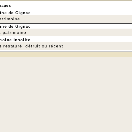
mages
ine de Gignac
patrimoine
ine de Gignac
t patrimoine
moine insolite
e restauré, détruit ou récent