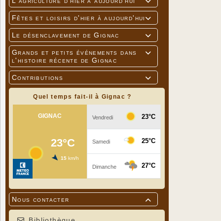
L'agriculture d'hier à aujourd'hui

Fêtes et loisirs d'hier à aujourd'hui

Le désenclavement de Gignac

Grands et petits événements dans

l'histoire récente de Gignac
Contributions

Quel temps fait-il à Gignac ?
Nous contacter

Bibliothèque