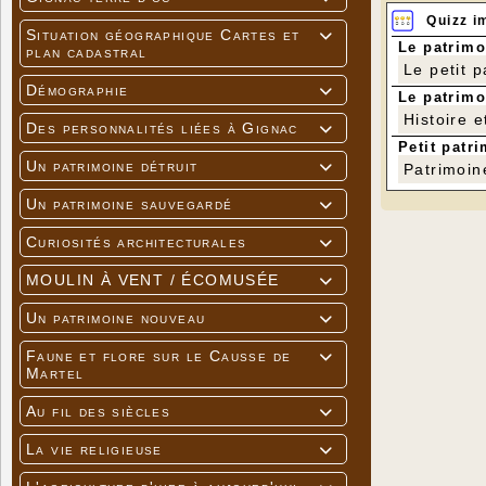
Quizz i
Situation géographique Cartes et

Le patrimo
plan cadastral
Le petit 
Démographie

Le patrimo
Histoire e
Des personnalités liées à Gignac

Petit patri
Un patrimoine détruit

Patrimoin
Un patrimoine sauvegardé

Curiosités architecturales

MOULIN À VENT / ÉCOMUSÉE

Un patrimoine nouveau

Faune et flore sur le Causse de

Martel
Au fil des siècles

La vie religieuse
