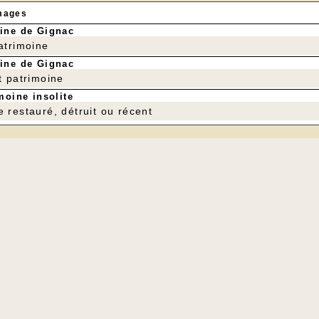
mages
ine de Gignac
patrimoine
ine de Gignac
t patrimoine
moine insolite
e restauré, détruit ou récent