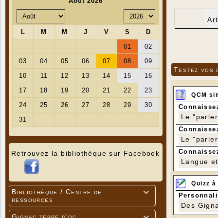
Ar
Testez vos 
QCM si
Connaissez
Le "parle
Connaissez
Le "parle
Connaissez
Retrouvez la bibliothèque sur Facebook
Langue et 
Quizz à
Bibliothèque / Centre de

Personnali
ressources
Des Gigna
Gignac terre d'oc
