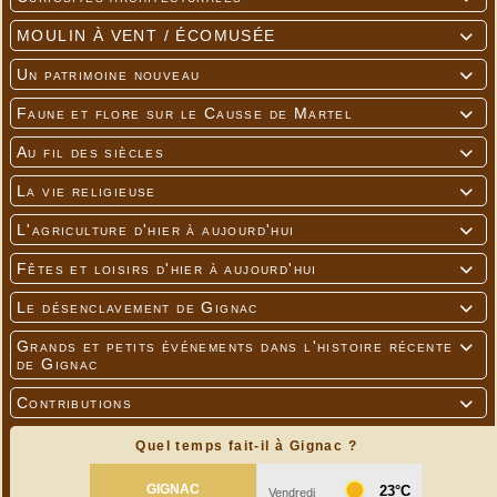
MOULIN À VENT / ÉCOMUSÉE

Un patrimoine nouveau

Faune et flore sur le Causse de Martel

Au fil des siècles

La vie religieuse

L'agriculture d'hier à aujourd'hui

Fêtes et loisirs d'hier à aujourd'hui

Le désenclavement de Gignac

Grands et petits événements dans l'histoire récente

de Gignac
Contributions

Quel temps fait-il à Gignac ?