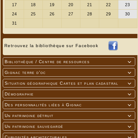
Retrouvez la bibliothèque sur Facebook
Bibliothèque / Centre de ressources

Gignac terre d'oc

Situation géographique Cartes et plan cadastral

Démographie

Des personnalités liées à Gignac

Un patrimoine détruit

Un patrimoine sauvegardé

Curiosités architecturales
