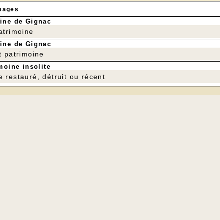
mages
ine de Gignac
patrimoine
ine de Gignac
t patrimoine
moine insolite
e restauré, détruit ou récent