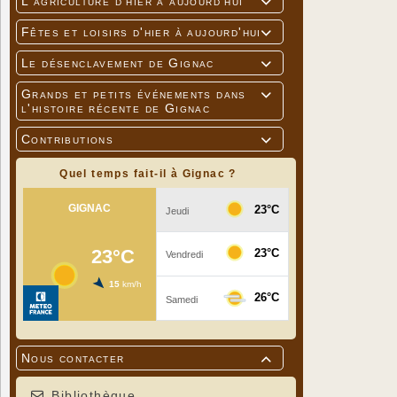
L'agriculture d'hier à aujourd'hui

Fêtes et loisirs d'hier à aujourd'hui

Le désenclavement de Gignac

Grands et petits événements dans

l'histoire récente de Gignac
Contributions

Quel temps fait-il à Gignac ?
Nous contacter

Bibliothèque