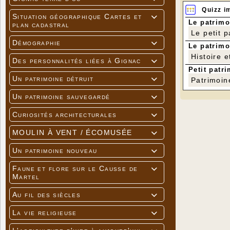
Quizz i
Situation géographique Cartes et

Le patrimo
plan cadastral
Le petit 
Démographie

Le patrimo
Histoire e
Des personnalités liées à Gignac

Petit patri
Un patrimoine détruit

Patrimoin
Un patrimoine sauvegardé

Curiosités architecturales

MOULIN À VENT / ÉCOMUSÉE

Un patrimoine nouveau

Faune et flore sur le Causse de

Martel
Au fil des siècles

La vie religieuse
