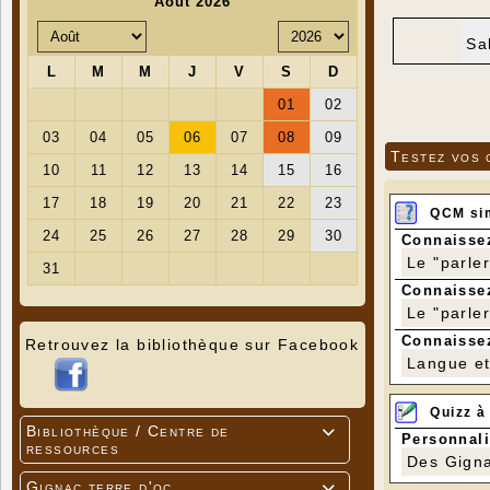
Sa
Testez vos 
QCM si
Connaissez
Le "parle
Connaissez
Le "parle
Connaissez
Retrouvez la bibliothèque sur Facebook
Langue et 
Quizz à
Bibliothèque / Centre de

Personnali
ressources
Des Gigna
Gignac terre d'oc
