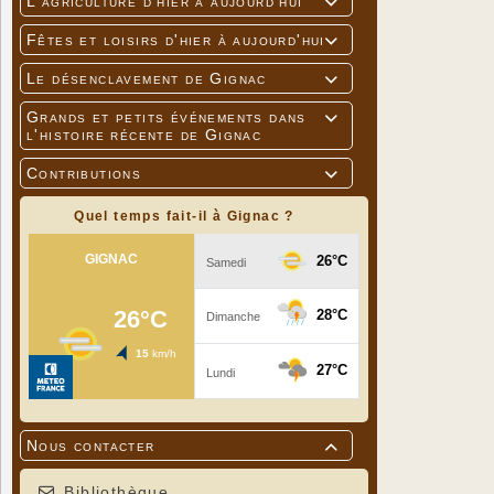
L'agriculture d'hier à aujourd'hui

Fêtes et loisirs d'hier à aujourd'hui

Le désenclavement de Gignac

Grands et petits événements dans

l'histoire récente de Gignac
Contributions

Quel temps fait-il à Gignac ?
Nous contacter

Bibliothèque