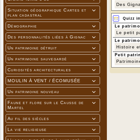
Des Gigna
Situation géographique Cartes et

plan cadastral
Quizz i
Démographie
Le patrimo

Le petit 
Des personnalités liées à Gignac

Le patrimo
Histoire e
Un patrimoine détruit

Petit patri
Un patrimoine sauvegardé

Patrimoin
Curiosités architecturales

MOULIN À VENT / ÉCOMUSÉE

Un patrimoine nouveau

Faune et flore sur le Causse de

Martel
Au fil des siècles

La vie religieuse
