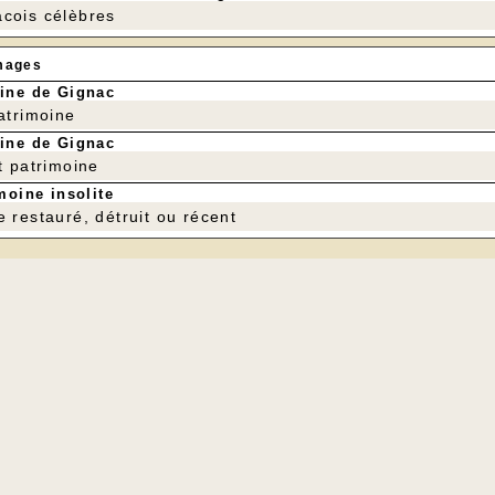
cois célèbres
mages
ine de Gignac
patrimoine
ine de Gignac
t patrimoine
moine insolite
e restauré, détruit ou récent