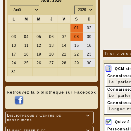
Testez vos 
QCM si
Connaissez
Le "parle
Connaissez
Retrouvez la bibliothèque sur Facebook
Le "parle
Connaissez
Langue et 
Bibliothèque / Centre de

ressources
Quizz à
Personnali
Gignac terre d'oc
