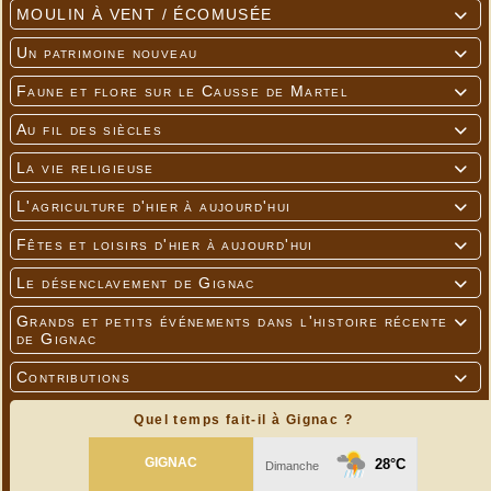
MOULIN À VENT / ÉCOMUSÉE

Un patrimoine nouveau

Faune et flore sur le Causse de Martel

Au fil des siècles

La vie religieuse

L'agriculture d'hier à aujourd'hui

Fêtes et loisirs d'hier à aujourd'hui

Le désenclavement de Gignac

Grands et petits événements dans l'histoire récente

de Gignac
Contributions

Quel temps fait-il à Gignac ?