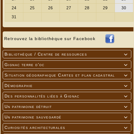
Retrouvez la bibliothèque sur Facebook
Bibliothèque / Centre de ressources

Gignac terre d'oc

Situation géographique Cartes et plan cadastral

Démographie

Des personnalités liées à Gignac

Un patrimoine détruit

Un patrimoine sauvegardé

Curiosités architecturales
