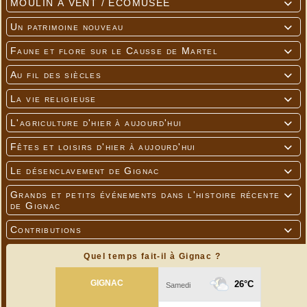
MOULIN À VENT / ÉCOMUSÉE

Un patrimoine nouveau

Faune et flore sur le Causse de Martel

Au fil des siècles

La vie religieuse

L'agriculture d'hier à aujourd'hui

Fêtes et loisirs d'hier à aujourd'hui

Le désenclavement de Gignac

Grands et petits événements dans l'histoire récente

de Gignac
Contributions

Quel temps fait-il à Gignac ?