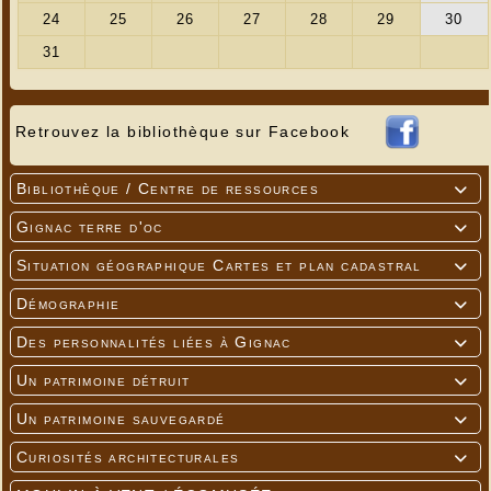
Retrouvez la bibliothèque sur Facebook
Bibliothèque / Centre de ressources

Gignac terre d'oc

Situation géographique Cartes et plan cadastral

Démographie

Des personnalités liées à Gignac

Un patrimoine détruit

Un patrimoine sauvegardé

Curiosités architecturales
