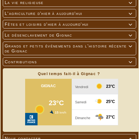
La vie religieuse

L'agriculture d'hier à aujourd'hui

Fêtes et loisirs d'hier à aujourd'hui

Le désenclavement de Gignac

Grands et petits événements dans l'histoire récente

de Gignac
Contributions

Quel temps fait-il à Gignac ?
Nous contacter
