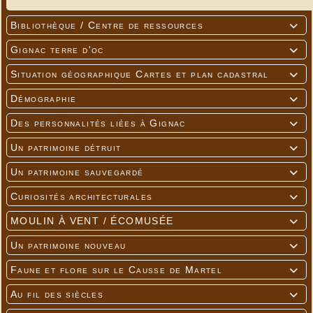
Bibliothèque / Centre de ressources

Gignac terre d'oc

Situation géographique Cartes et plan cadastral

Démographie

Des personnalités liées à Gignac

Un patrimoine détruit

Un patrimoine sauvegardé

Curiosités architecturales

MOULIN À VENT / ÉCOMUSÉE

Un patrimoine nouveau

Faune et flore sur le Causse de Martel

Au fil des siècles
