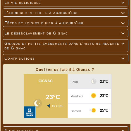
La vie religieuse

L'agriculture d'hier à aujourd'hui

Fêtes et loisirs d'hier à aujourd'hui

Le désenclavement de Gignac

Grands et petits événements dans l'histoire récente

de Gignac
Contributions

Quel temps fait-il à Gignac ?
Nous contacter
