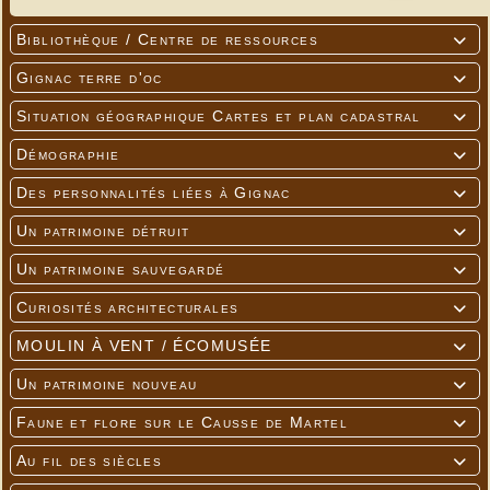
Bibliothèque / Centre de ressources

Gignac terre d'oc

Situation géographique Cartes et plan cadastral

Démographie

Des personnalités liées à Gignac

Un patrimoine détruit

Un patrimoine sauvegardé

Curiosités architecturales

MOULIN À VENT / ÉCOMUSÉE

Un patrimoine nouveau

Faune et flore sur le Causse de Martel

Au fil des siècles
