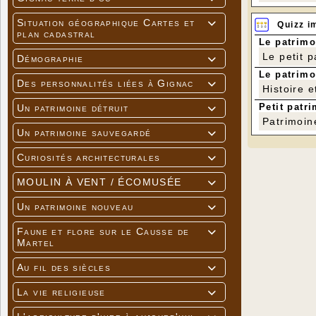
Situation géographique Cartes et

Quizz i
plan cadastral
Le patrimo
Le petit 
Démographie

Le patrimo
Des personnalités liées à Gignac

Histoire e
Petit patri
Un patrimoine détruit

Patrimoin
Un patrimoine sauvegardé

Curiosités architecturales

MOULIN À VENT / ÉCOMUSÉE

Un patrimoine nouveau

Faune et flore sur le Causse de

Martel
Au fil des siècles

La vie religieuse
