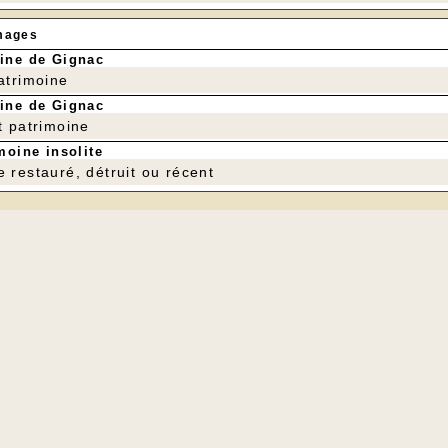
mages
ine de Gignac
patrimoine
ine de Gignac
t patrimoine
moine insolite
e restauré, détruit ou récent