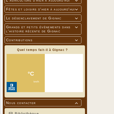
L'agriculture d'hier à aujourd'hui

Fêtes et loisirs d'hier à aujourd'hui

Le désenclavement de Gignac

Grands et petits événements dans

l'histoire récente de Gignac
Contributions

Quel temps fait-il à Gignac ?
Nous contacter

Bibliothèque