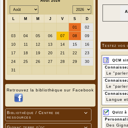
A
Testez vos 
QCM si
Connaissez
Le "parle
Connaissez
Le "parle
Retrouvez la bibliothèque sur Facebook
Connaissez
Langue et 
Quizz à
Bibliothèque / Centre de

ressources
Personnali
Des Gigna
Gignac terre d'oc
