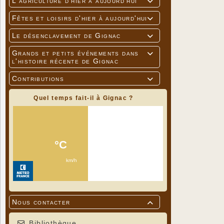
L'agriculture d'hier à aujourd'hui

Fêtes et loisirs d'hier à aujourd'hui

Le désenclavement de Gignac

Grands et petits événements dans

l'histoire récente de Gignac
Contributions

Quel temps fait-il à Gignac ?
Nous contacter

Bibliothèque