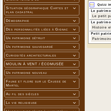
Quizz i
Situation géographique Cartes et

Le patrimo
plan cadastral
Le petit 
Démographie

Le patrimo
Histoire e
Des personnalités liées à Gignac

Petit patri
Un patrimoine détruit

Patrimoin
Un patrimoine sauvegardé

Curiosités architecturales

MOULIN À VENT / ÉCOMUSÉE

Un patrimoine nouveau

Faune et flore sur le Causse de

Martel
Au fil des siècles

La vie religieuse
