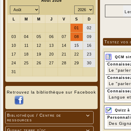
Le
Testez vos 
QCM si
Connaissez
Le "parle
Connaissez
Le "parle
Connaissez
Retrouvez la bibliothèque sur Facebook
Langue et 
Quizz à
Bibliothèque / Centre de

Personnali
ressources
Des Gigna
Gignac terre d'oc
