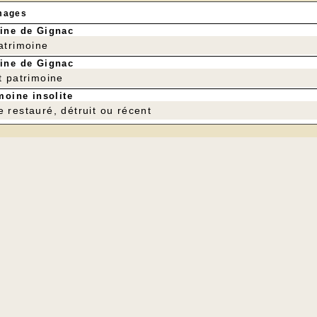
mages
ine de Gignac
patrimoine
ine de Gignac
t patrimoine
moine insolite
e restauré, détruit ou récent