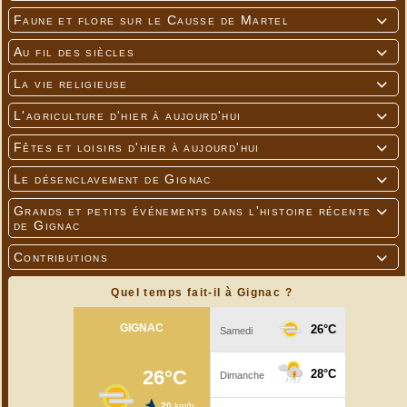
Faune et flore sur le Causse de Martel

Au fil des siècles

La vie religieuse

L'agriculture d'hier à aujourd'hui

Fêtes et loisirs d'hier à aujourd'hui

Le désenclavement de Gignac

Grands et petits événements dans l'histoire récente

de Gignac
Contributions

Quel temps fait-il à Gignac ?