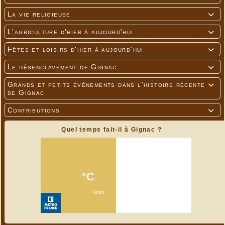
La vie religieuse

L'agriculture d'hier à aujourd'hui

Fêtes et loisirs d'hier à aujourd'hui

Le désenclavement de Gignac

Grands et petits événements dans l'histoire récente

de Gignac
Contributions

Quel temps fait-il à Gignac ?