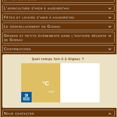
L'agriculture d'hier à aujourd'hui

Fêtes et loisirs d'hier à aujourd'hui

Le désenclavement de Gignac

Grands et petits événements dans l'histoire récente

de Gignac
Contributions

Quel temps fait-il à Gignac ?
Nous contacter
