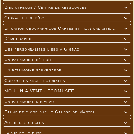
Bibliothèque / Centre de ressources

Gignac terre d'oc

Situation géographique Cartes et plan cadastral

Démographie

Des personnalités liées à Gignac

Un patrimoine détruit

Un patrimoine sauvegardé

Curiosités architecturales

MOULIN À VENT / ÉCOMUSÉE

Un patrimoine nouveau

Faune et flore sur le Causse de Martel

Au fil des siècles

La vie religieuse
