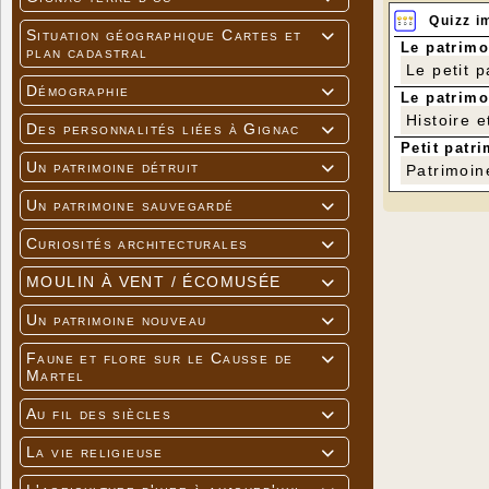
Quizz i
Situation géographique Cartes et

Le patrimo
plan cadastral
Le petit 
Démographie

Le patrimo
Histoire e
Des personnalités liées à Gignac

Petit patri
Un patrimoine détruit

Patrimoin
Un patrimoine sauvegardé

Curiosités architecturales

MOULIN À VENT / ÉCOMUSÉE

Un patrimoine nouveau

Faune et flore sur le Causse de

Martel
Au fil des siècles

La vie religieuse
