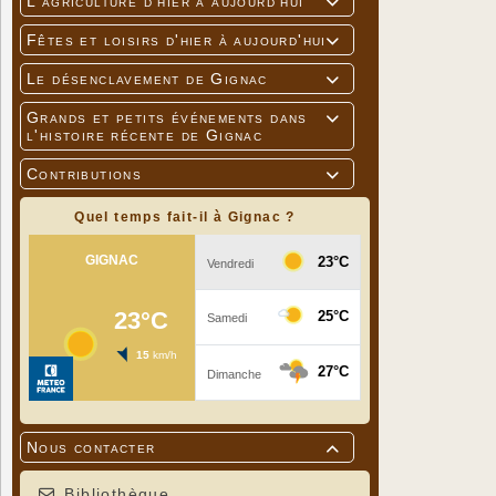
L'agriculture d'hier à aujourd'hui

Fêtes et loisirs d'hier à aujourd'hui

Le désenclavement de Gignac

Grands et petits événements dans

l'histoire récente de Gignac
Contributions

Quel temps fait-il à Gignac ?
Nous contacter

Bibliothèque