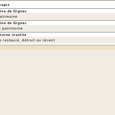
mages
ine de Gignac
patrimoine
ine de Gignac
t patrimoine
moine insolite
e restauré, détruit ou récent