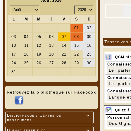
9 
Testez vos 
QCM si
Connaissez
Le "parle
Connaissez
Le "parle
Connaissez
Retrouvez la bibliothèque sur Facebook
Langue et 
Quizz à
Bibliothèque / Centre de

Personnali
ressources
Des Gigna
Gignac terre d'oc
