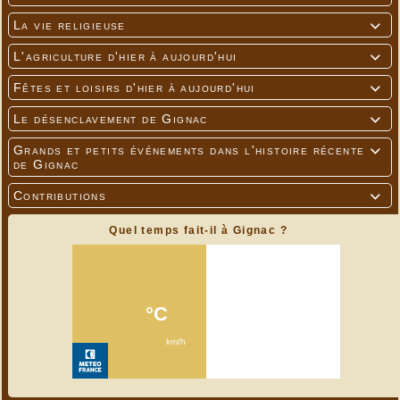
La vie religieuse

L'agriculture d'hier à aujourd'hui

Fêtes et loisirs d'hier à aujourd'hui

Le désenclavement de Gignac

Grands et petits événements dans l'histoire récente

de Gignac
Contributions

Quel temps fait-il à Gignac ?