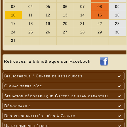
Retrouvez la bibliothèque sur Facebook
Bibliothèque / Centre de ressources

Gignac terre d'oc

Situation géographique Cartes et plan cadastral

Démographie

Des personnalités liées à Gignac

Un patrimoine détruit
