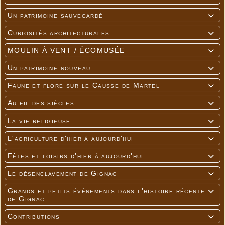
Un patrimoine sauvegardé

Curiosités architecturales

MOULIN À VENT / ÉCOMUSÉE

Un patrimoine nouveau

Faune et flore sur le Causse de Martel

Au fil des siècles

La vie religieuse

L'agriculture d'hier à aujourd'hui

Fêtes et loisirs d'hier à aujourd'hui

Le désenclavement de Gignac

Grands et petits événements dans l'histoire récente

de Gignac
Contributions
