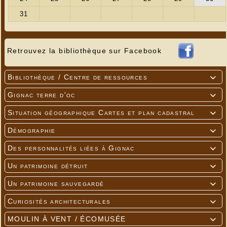
Retrouvez la bibliothèque sur Facebook
Bibliothèque / Centre de ressources

Gignac terre d'oc

Situation géographique Cartes et plan cadastral

Démographie

Des personnalités liées à Gignac

Un patrimoine détruit

Un patrimoine sauvegardé

Curiosités architecturales

MOULIN À VENT / ÉCOMUSÉE
