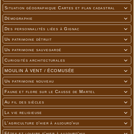
Situation géographique Cartes et plan cadastral

Démographie

Des personnalités liées à Gignac

Un patrimoine détruit

Un patrimoine sauvegardé

Curiosités architecturales

MOULIN À VENT / ÉCOMUSÉE

Un patrimoine nouveau

Faune et flore sur le Causse de Martel

Au fil des siècles

La vie religieuse

L'agriculture d'hier à aujourd'hui

Fêtes et loisirs d'hier à aujourd'hui
