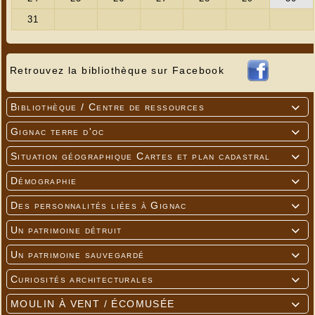
Retrouvez la bibliothèque sur Facebook
Bibliothèque / Centre de ressources

Gignac terre d'oc

Situation géographique Cartes et plan cadastral

Démographie

Des personnalités liées à Gignac

Un patrimoine détruit

Un patrimoine sauvegardé

Curiosités architecturales

MOULIN À VENT / ÉCOMUSÉE
