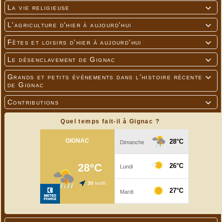
La vie religieuse

L'agriculture d'hier à aujourd'hui

Fêtes et loisirs d'hier à aujourd'hui

Le désenclavement de Gignac

Grands et petits événements dans l'histoire récente

de Gignac
Contributions

Quel temps fait-il à Gignac ?