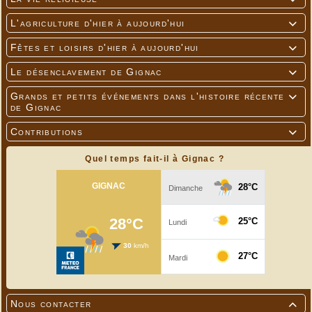
L'agriculture d'hier à aujourd'hui

Fêtes et loisirs d'hier à aujourd'hui

Le désenclavement de Gignac

Grands et petits événements dans l'histoire récente

de Gignac
Contributions

Quel temps fait-il à Gignac ?
Nous contacter
