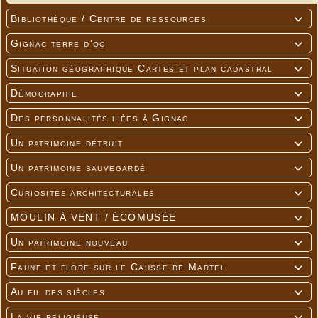
Bibliothèque / Centre de ressources

Gignac terre d'oc

Situation géographique Cartes et plan cadastral

Démographie

Des personnalités liées à Gignac

Un patrimoine détruit

Un patrimoine sauvegardé

Curiosités architecturales

MOULIN À VENT / ÉCOMUSÉE

Un patrimoine nouveau

Faune et flore sur le Causse de Martel

Au fil des siècles

La vie religieuse
