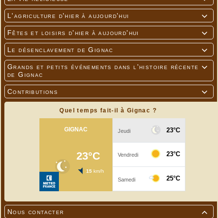
L'agriculture d'hier à aujourd'hui

Fêtes et loisirs d'hier à aujourd'hui

Le désenclavement de Gignac

Grands et petits événements dans l'histoire récente

de Gignac
Contributions

Quel temps fait-il à Gignac ?
Nous contacter
