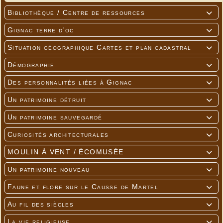
Bibliothèque / Centre de ressources

Gignac terre d'oc

Situation géographique Cartes et plan cadastral

Démographie

Des personnalités liées à Gignac

Un patrimoine détruit

Un patrimoine sauvegardé

Curiosités architecturales

MOULIN À VENT / ÉCOMUSÉE

Un patrimoine nouveau

Faune et flore sur le Causse de Martel

Au fil des siècles

La vie religieuse
