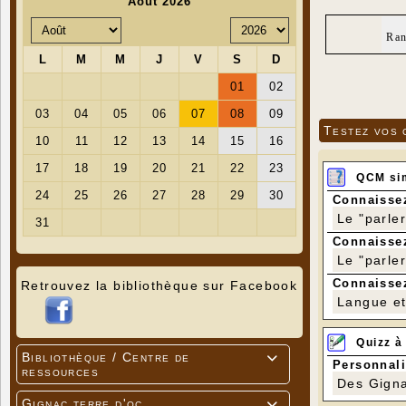
Ran
Testez vos 
QCM si
Connaissez
Le "parle
Connaissez
Le "parle
Connaissez
Retrouvez la bibliothèque sur Facebook
Langue et 
Quizz à
Bibliothèque / Centre de

Personnali
ressources
Des Gigna
Gignac terre d'oc
