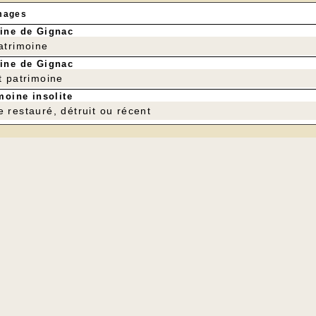
mages
ine de Gignac
patrimoine
ine de Gignac
t patrimoine
moine insolite
e restauré, détruit ou récent