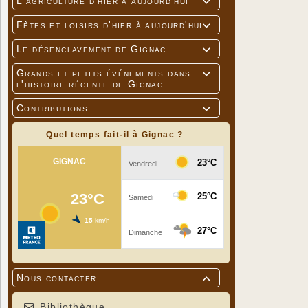
L'agriculture d'hier à aujourd'hui

Fêtes et loisirs d'hier à aujourd'hui

Le désenclavement de Gignac

Grands et petits événements dans

l'histoire récente de Gignac
Contributions

Quel temps fait-il à Gignac ?
Nous contacter

Bibliothèque