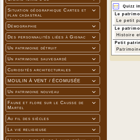
Quizz i
Situation géographique Cartes et

Le patrimo
plan cadastral
Le petit 
Démographie

Le patrimo
Histoire e
Des personnalités liées à Gignac

Petit patri
Un patrimoine détruit

Patrimoin
Un patrimoine sauvegardé

Curiosités architecturales

MOULIN À VENT / ÉCOMUSÉE

Un patrimoine nouveau

Faune et flore sur le Causse de

Martel
Au fil des siècles

La vie religieuse
