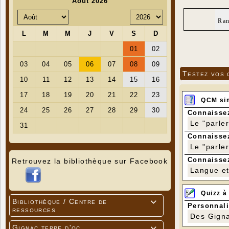
Ran
Testez vos 
QCM si
Connaissez
Le "parle
Connaissez
Le "parle
Connaissez
Retrouvez la bibliothèque sur Facebook
Langue et 
Quizz à
Bibliothèque / Centre de

Personnali
ressources
Des Gigna
Gignac terre d'oc
