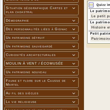
Quizz i
Situation géographique Cartes et

Le patrimo
plan cadastral
Le petit 
Démographie

Le patrimo
Histoire e
Des personnalités liées à Gignac

Petit patri
Un patrimoine détruit

Patrimoin
Un patrimoine sauvegardé

Curiosités architecturales

MOULIN À VENT / ÉCOMUSÉE

Un patrimoine nouveau

Faune et flore sur le Causse de

Martel
Au fil des siècles

La vie religieuse
