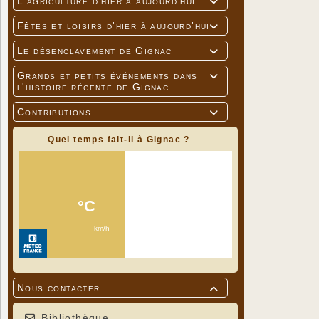
L'agriculture d'hier à aujourd'hui

Fêtes et loisirs d'hier à aujourd'hui

Le désenclavement de Gignac

Grands et petits événements dans

l'histoire récente de Gignac
Contributions

Quel temps fait-il à Gignac ?
Nous contacter

Bibliothèque