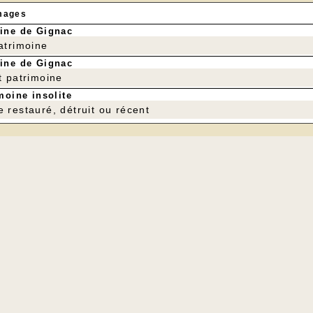
mages
ine de Gignac
patrimoine
ine de Gignac
t patrimoine
moine insolite
e restauré, détruit ou récent