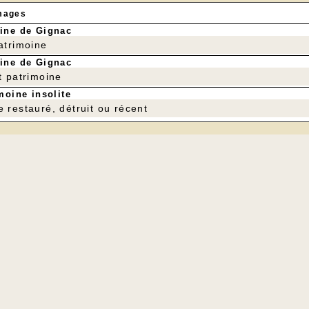
mages
ine de Gignac
patrimoine
ine de Gignac
t patrimoine
moine insolite
e restauré, détruit ou récent