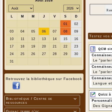
Ran
Testez vos 
QCM si
Connaissez
Le "parle
Connaissez
Le "parle
Connaissez
Retrouvez la bibliothèque sur Facebook
Langue et 
Quizz à
Bibliothèque / Centre de

Personnali
ressources
Des Gigna
Gignac terre d'oc
