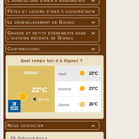
L'agriculture d'hier à aujourd'hui

Fêtes et loisirs d'hier à aujourd'hui

Le désenclavement de Gignac

Grands et petits événements dans

l'histoire récente de Gignac
Contributions

Quel temps fait-il à Gignac ?
Nous contacter

Bibliothèque