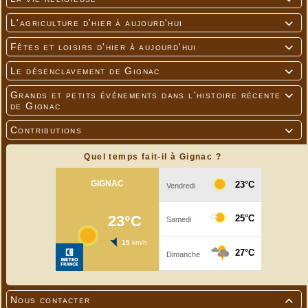
L'agriculture d'hier à aujourd'hui

Fêtes et loisirs d'hier à aujourd'hui

Le désenclavement de Gignac

Grands et petits événements dans l'histoire récente

de Gignac
Contributions

Quel temps fait-il à Gignac ?
Nous contacter
