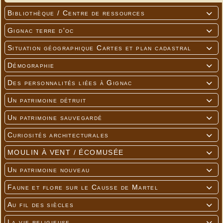
Bibliothèque / Centre de ressources

Gignac terre d'oc

Situation géographique Cartes et plan cadastral

Démographie

Des personnalités liées à Gignac

Un patrimoine détruit

Un patrimoine sauvegardé

Curiosités architecturales

MOULIN À VENT / ÉCOMUSÉE

Un patrimoine nouveau

Faune et flore sur le Causse de Martel

Au fil des siècles

La vie religieuse
