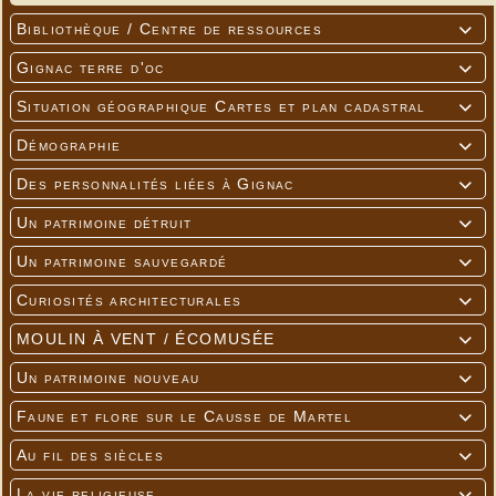
Bibliothèque / Centre de ressources

Gignac terre d'oc

Situation géographique Cartes et plan cadastral

Démographie

Des personnalités liées à Gignac

Un patrimoine détruit

Un patrimoine sauvegardé

Curiosités architecturales

MOULIN À VENT / ÉCOMUSÉE

Un patrimoine nouveau

Faune et flore sur le Causse de Martel

Au fil des siècles

La vie religieuse
