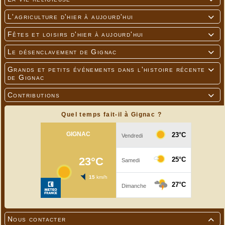
L'agriculture d'hier à aujourd'hui

Fêtes et loisirs d'hier à aujourd'hui

Le désenclavement de Gignac

Grands et petits événements dans l'histoire récente

de Gignac
Contributions

Quel temps fait-il à Gignac ?
Nous contacter
