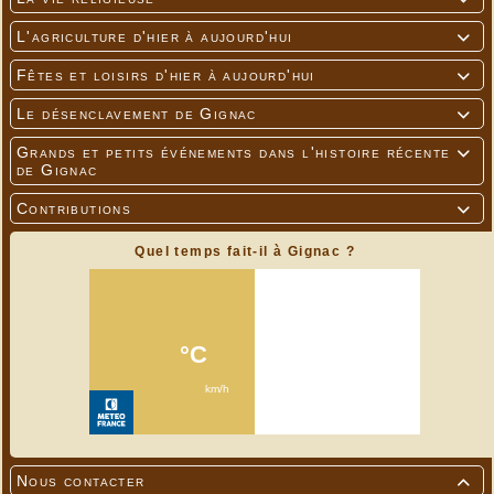
L'agriculture d'hier à aujourd'hui

Fêtes et loisirs d'hier à aujourd'hui

Le désenclavement de Gignac

Grands et petits événements dans l'histoire récente

de Gignac
Contributions

Quel temps fait-il à Gignac ?
Nous contacter
