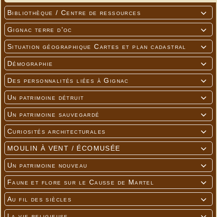
Bibliothèque / Centre de ressources

Gignac terre d'oc

Situation géographique Cartes et plan cadastral

Démographie

Des personnalités liées à Gignac

Un patrimoine détruit

Un patrimoine sauvegardé

Curiosités architecturales

MOULIN À VENT / ÉCOMUSÉE

Un patrimoine nouveau

Faune et flore sur le Causse de Martel

Au fil des siècles

La vie religieuse
