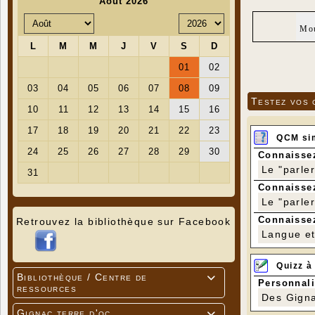
Mou
Testez vos 
QCM si
Connaissez
Le "parle
Connaissez
Le "parle
Connaissez
Retrouvez la bibliothèque sur Facebook
Langue et 
Quizz à
Bibliothèque / Centre de

Personnali
ressources
Des Gigna
Gignac terre d'oc
