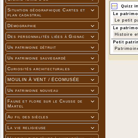
Quizz i
Situation géographique Cartes et

Le patrimo
plan cadastral
Le petit 
Démographie

Le patrimo
Histoire e
Des personnalités liées à Gignac

Petit patri
Un patrimoine détruit

Patrimoin
Un patrimoine sauvegardé

Curiosités architecturales

MOULIN À VENT / ÉCOMUSÉE

Un patrimoine nouveau

Faune et flore sur le Causse de

Martel
Au fil des siècles

La vie religieuse
