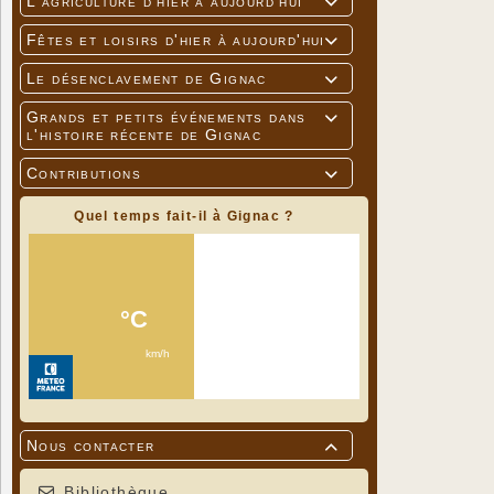
L'agriculture d'hier à aujourd'hui

Fêtes et loisirs d'hier à aujourd'hui

Le désenclavement de Gignac

Grands et petits événements dans

l'histoire récente de Gignac
Contributions

Quel temps fait-il à Gignac ?
Nous contacter

Bibliothèque