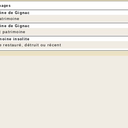
mages
ine de Gignac
patrimoine
ine de Gignac
t patrimoine
moine insolite
e restauré, détruit ou récent